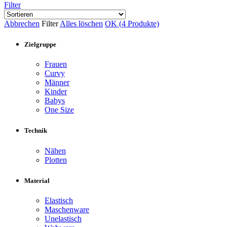
Filter
Abbrechen
Filter
Alles löschen
OK (
4
Produkte)
Zielgruppe
Frauen
Curvy
Männer
Kinder
Babys
One Size
Technik
Nähen
Plotten
Material
Elastisch
Maschenware
Unelastisch